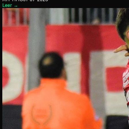
Leer
→