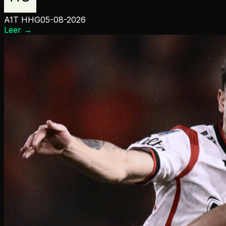
A1T HHG
05-08-2026
Leer
→