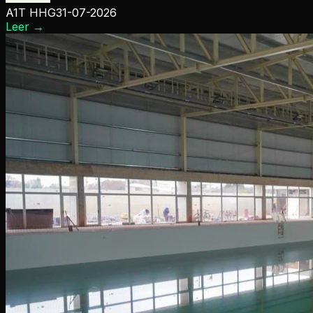
A1T HHG
31-07-2026
Leer
→