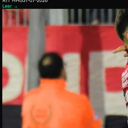
A1T HHG
31-07-2026
Leer
→