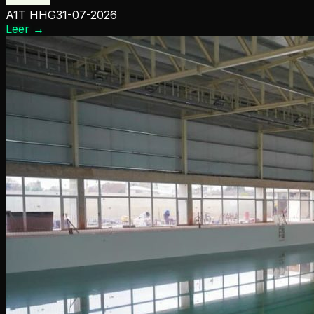
A1T HHG
31-07-2026
Leer
→