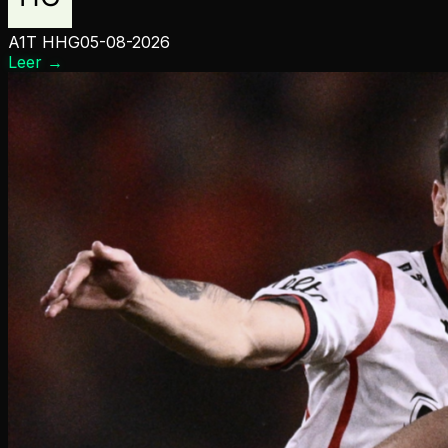
A1T HHG
05-08-2026
Leer
→