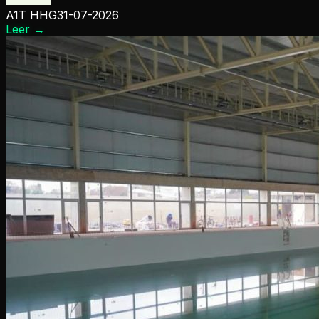
A1T HHG
31-07-2026
Leer
→