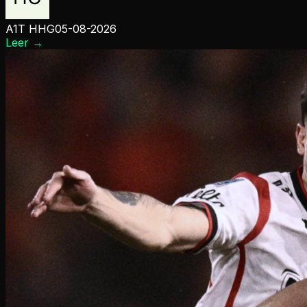
A1T HHG
05-08-2026
Leer
→