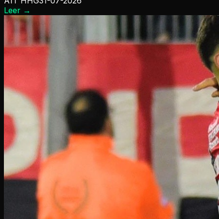
A1T HHG
31-07-2026
Leer
→