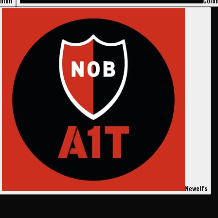
nión
Coló
Newell's