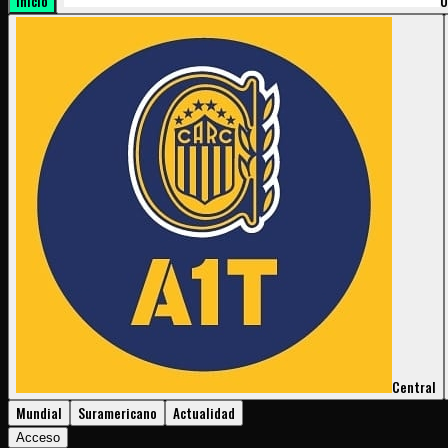
Inicio
U
Central
Mundial
Suramericano
Actualidad
Acceso