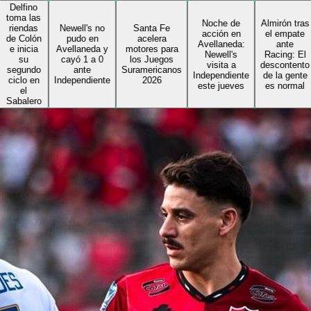
no
as
Noche de
Almirón tras
as
Newell's no
Santa Fe
acción en
el empate
ón
pudo en
acelera
Avellaneda:
ante
ia
Avellaneda y
motores para
Newell's
Racing: El
cayó 1 a 0
los Juegos
visita a
descontento
do
ante
Suramericanos
Independiente
de la gente
en
Independiente
2026
este jueves
es normal
ro