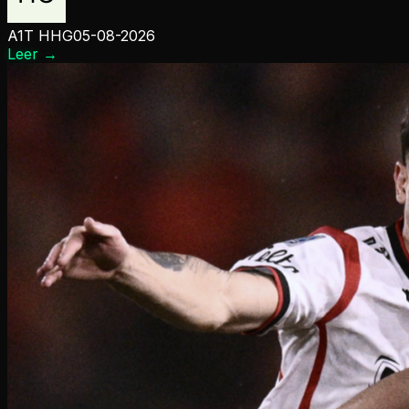
A1T HHG
05-08-2026
Leer
→