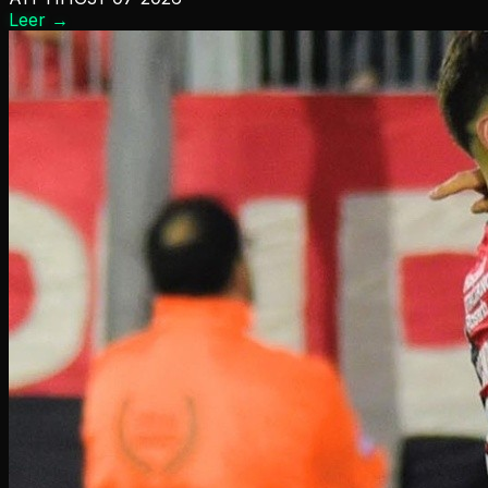
Leer
→