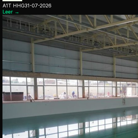
A1T HHG
31-07-2026
Leer
→