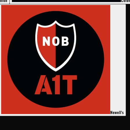
nión
Coló
Newell's