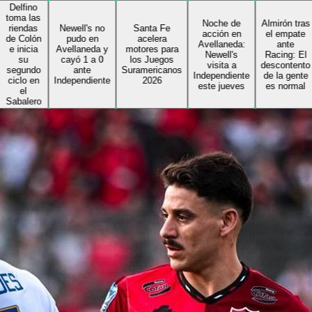
ino
las
Noche de
Almirón tras
das
Newell's no
Santa Fe
acción en
el empate
lón
pudo en
acelera
Avellaneda:
ante
cia
Avellaneda y
motores para
Newell's
Racing: El
cayó 1 a 0
los Juegos
visita a
descontento
ndo
ante
Suramericanos
Independiente
de la gente
 en
Independiente
2026
este jueves
es normal
ero