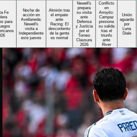
Newell's
Conflicto
Delf
prepara
en
toma 
Noche de
Almirón tras
su visita
Arroyito:
rien
acción en
el empate
Unión
ante
Campaz
de Co
Avellaneda:
ante
aguarda
Defensa
presiona
e ini
Newell's
Racing: El
por
y Justicia
su salida
su
visita a
descontento
Luna
s
por el
tras el
segu
Independiente
de la gente
Diale
Torneo
triunfo
ciclo
este jueves
es normal
Clausura
ante
el
2026
River
Sabal