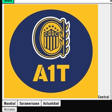
Inicio
U
Central
Mundial
Suramericano
Actualidad
Acceso