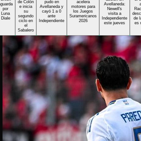
de Colón
pudo en
acelera
arda
Avellaneda:
ant
e inicia
Avellaneda y
motores para
or
Newell's
Racing:
su
cayó 1 a 0
los Juegos
na
visita a
descont
segundo
ante
Suramericanos
le
Independiente
de la g
ciclo en
Independiente
2026
este jueves
es nor
el
Sabalero