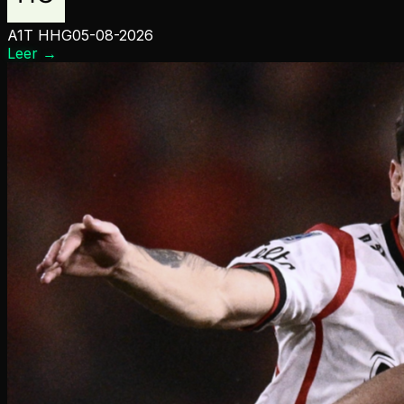
A1T HHG
05-08-2026
Leer
→