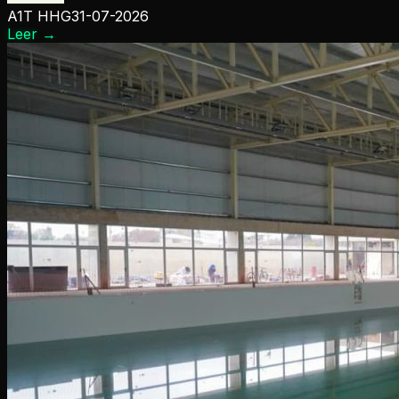
A1T HHG
31-07-2026
Leer
→