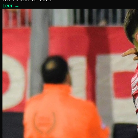
Leer
→