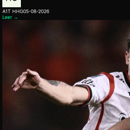
A1T HHG
05-08-2026
Leer
→