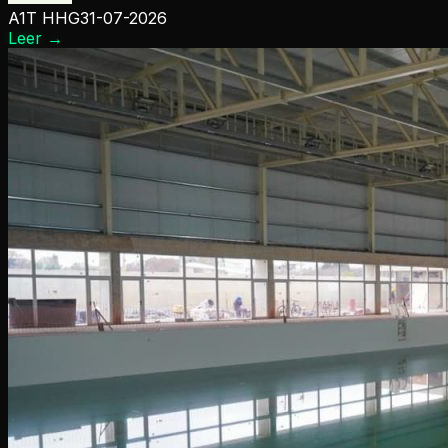
A1T HHG
31-07-2026
Leer
→