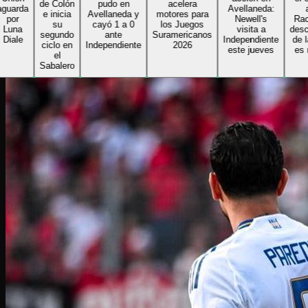
de Colón
pudo en
acelera
arda
Avellaneda:
ant
e inicia
Avellaneda y
motores para
or
Newell's
Racing
su
cayó 1 a 0
los Juegos
na
visita a
descont
segundo
ante
Suramericanos
ale
Independiente
de la g
ciclo en
Independiente
2026
este jueves
es nor
el
Sabalero