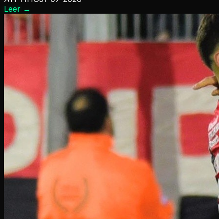
Leer
→