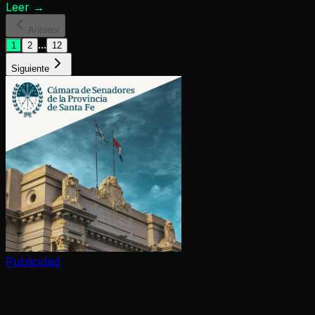
Leer
→
Anterior
...
1
2
12
Siguiente
Publicidad