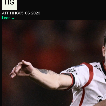
A1T HHG
05-08-2026
Leer
→