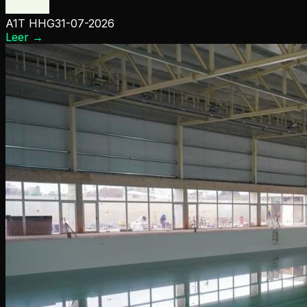
A1T HHG
31-07-2026
Leer
→