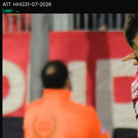
A1T HHG
31-07-2026
Leer
→