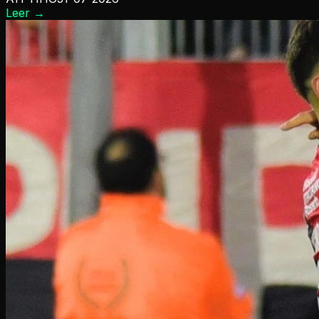
Leer
→