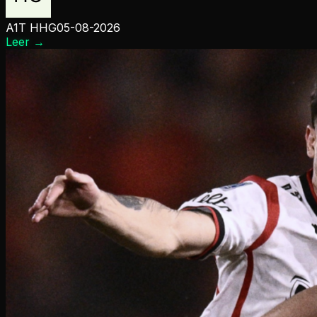
A1T HHG
05-08-2026
Leer
→