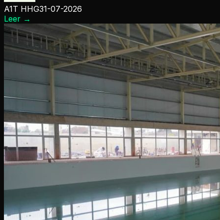
A1T HHG
31-07-2026
Leer
→