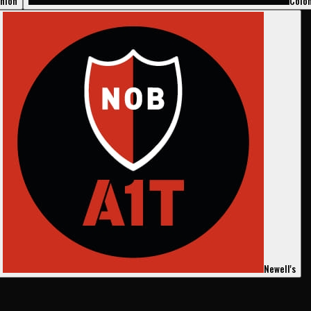
nión
Coló
Newell's