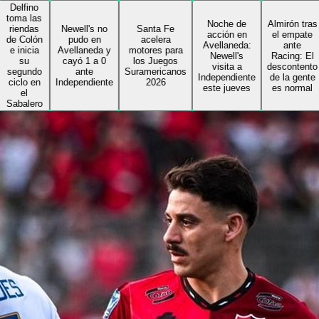
ino
 las
Noche de
Almirón tras
das
Newell's no
Santa Fe
acción en
el empate
olón
pudo en
acelera
Avellaneda:
ante
cia
Avellaneda y
motores para
Newell's
Racing: El
u
cayó 1 a 0
los Juegos
visita a
descontento
ndo
ante
Suramericanos
Independiente
de la gente
o en
Independiente
2026
este jueves
es normal
lero