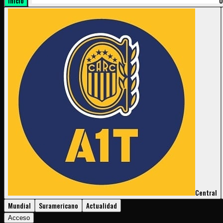
Inicio
U
Central
Mundial
Suramericano
Actualidad
Acceso